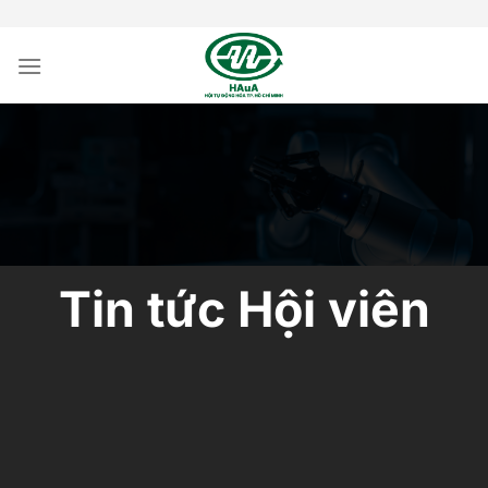
Bỏ
qua
nội
dung
Tin tức Hội viên