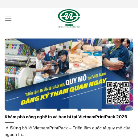
Bỏ
qua
nội
dung
Khám phá công nghệ in và bao bì tại VietnamPrintPack 2026
📌 Đừng bỏ lỡ VietnamPrintPack – Triển lãm quốc tế quy mô của
ngành In...