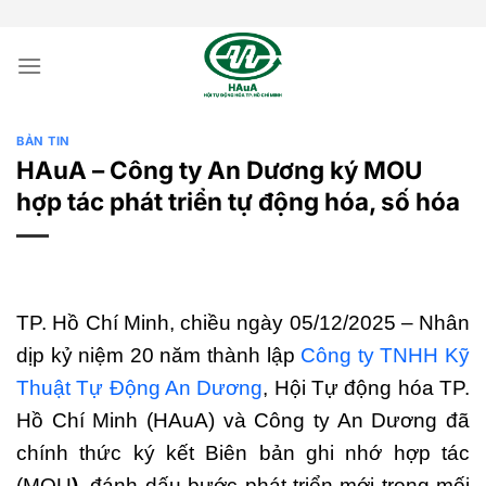
Bỏ
qua
nội
dung
BẢN TIN
HAuA – Công ty An Dương ký MOU
hợp tác phát triển tự động hóa, số hóa
TP. Hồ Chí Minh, chiều ngày 05/12/2025 – Nhân
dịp kỷ niệm 20 năm thành lập
Công ty TNHH Kỹ
Thuật Tự Động An Dương
, Hội Tự động hóa TP.
Hồ Chí Minh (HAuA) và Công ty An Dương đã
chính thức ký kết Biên bản ghi nhớ hợp tác
(MOU
)
, đánh dấu bước phát triển mới trong mối