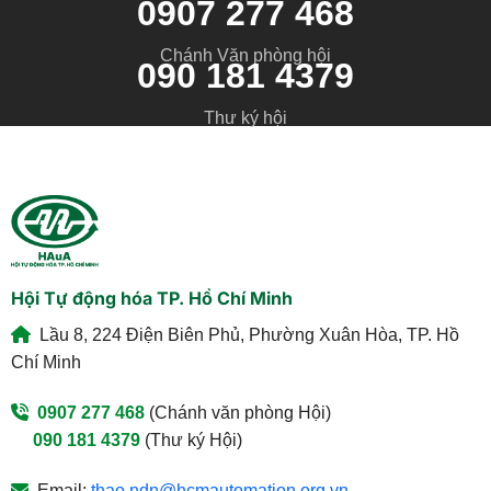
0907 277 468
Chánh Văn phòng hội
090 181 4379
Thư ký hội
Hội Tự động hóa TP. Hồ Chí Minh
Lầu 8, 224 Điện Biên Phủ, Phường Xuân Hòa, TP. Hồ
Chí Minh
0907 277 468
(Chánh văn phòng Hội)
090 181 4379
(Thư ký Hội)
Email:
thao.ndn@hcmautomation.org.vn