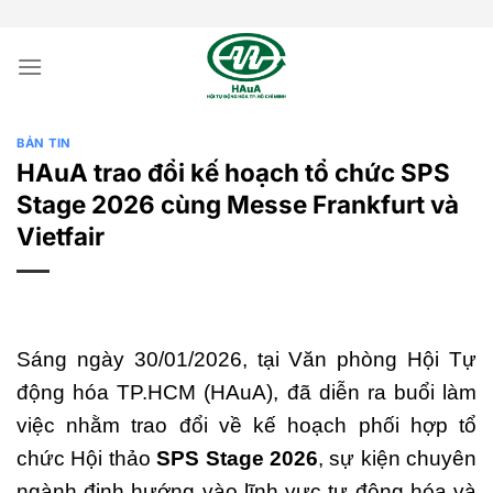
Bỏ
qua
nội
dung
BẢN TIN
HAuA trao đổi kế hoạch tổ chức SPS
Stage 2026 cùng Messe Frankfurt và
Vietfair
Sáng ngày 30/01/2026, tại Văn phòng Hội Tự
động hóa TP.HCM (HAuA), đã diễn ra buổi làm
việc nhằm trao đổi về kế hoạch phối hợp tổ
chức Hội thảo
SPS Stage 2026
, sự kiện chuyên
ngành định hướng vào lĩnh vực tự động hóa và