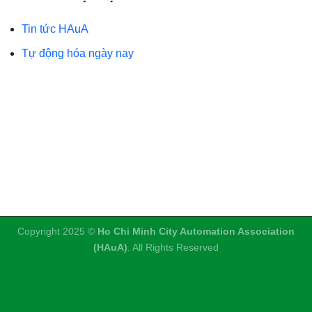
Tin tức HAuA
Tự động hóa ngày nay
Copyright 2025 ©
Ho Chi Minh City Automation Association
(HAuA)
. All Rights Reserved