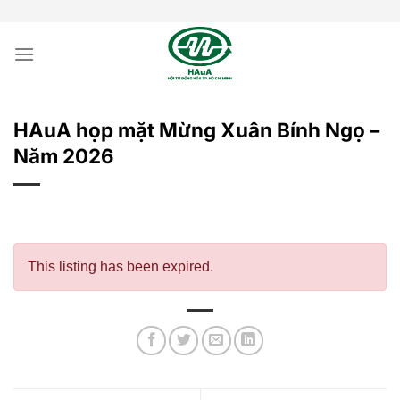
Bỏ
qua
nội
dung
HAuA họp mặt Mừng Xuân Bính Ngọ –
Năm 2026
This listing has been expired.