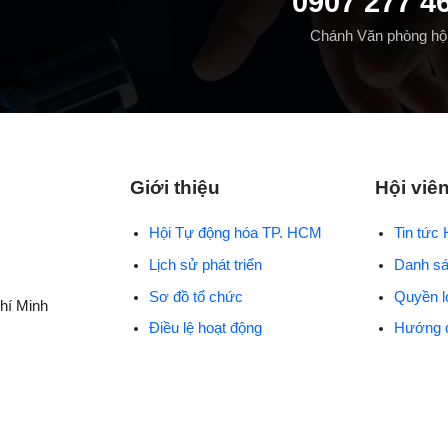
0907 277 4
Chánh Văn phòng hộ
Giới thiệu
Hội viê
Hội Tự động hóa TP. HCM
Tin tức 
Lịch sử phát triển
Danh sá
Sơ đồ tổ chức
Quyền l
hí Minh
Điều lệ hoạt động
Hướng 