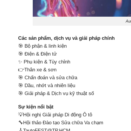
Au
Các sản phẩm, dịch vụ và giải pháp chính
🎯 Bộ phận & linh kiện
🎯 Điện & Điện tử
✨ Phụ kiện & Tùy chỉnh
👉Thân xe & sơn
🎯 Chẩn đoán và sửa chữa
🎯 Dầu, nhớt và nhiên liệu
🎯 Giải pháp & Dịch vụ kỹ thuật số
Sự kiện nổi bật
💡Hội nghị Giải pháp Di động Ô tô
🔧Hội thảo Đào tạo Sửa chữa Va chạm
🎸TautoFEST@TP.HCM