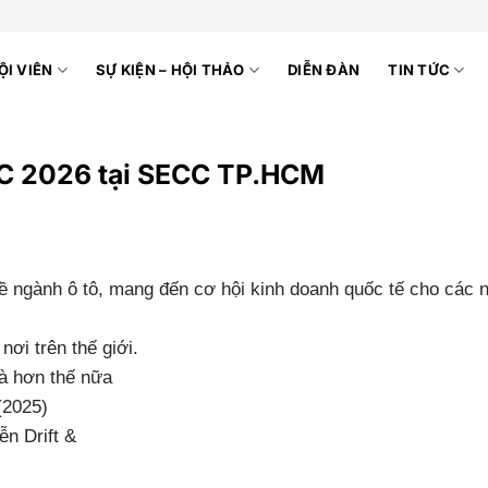
ỘI VIÊN
SỰ KIỆN – HỘI THẢO
DIỄN ĐÀN
TIN TỨC
 2026 tại SECC TP.HCM
 ngành ô tô, mang đến cơ hội kinh doanh quốc tế cho các 
nơi trên thế giới.
và hơn thế nữa
(2025)
ễn Drift &