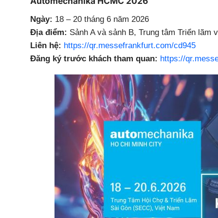
Automechanika HCMC 2026
Ngày:
18 – 20 tháng 6 năm 2026
Địa điểm:
Sảnh A và sảnh B, Trung tâm Triển lãm 
Liên hệ:
https://qr.messefrankfurt.com/cd945
Đăng ký trước khách tham quan:
https://qr.mess