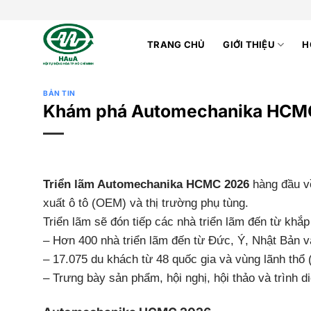
Bỏ
qua
nội
TRANG CHỦ
GIỚI THIỆU
H
dung
BẢN TIN
Khám phá Automechanika HCMC
Triển lãm Automechanika HCMC 2026
hàng đầu về
xuất ô tô (OEM) và thị trường phụ tùng.
Triển lãm sẽ đón tiếp các nhà triển lãm đến từ khắp 
– Hơn 400 nhà triển lãm đến từ Đức, Ý, Nhật Bản 
– 17.075 du khách từ 48 quốc gia và vùng lãnh thổ 
– Trưng bày sản phẩm, hội nghị, hội thảo và trình di