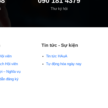
68
090 181 4379
i
Thư ký hội
n
Tin tức - Sự kiện
Hội viên
Tin tức HAuA
ch Hội viên
Tự động hóa ngày nay
ợi – Nghĩa vụ
dẫn đăng ký